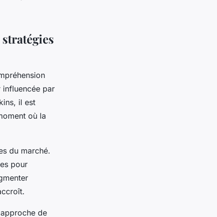
 stratégies
ompréhension
 influencée par
ns, il est
 moment où la
ces du marché.
ces pour
ugmenter
ccroît.
e approche de