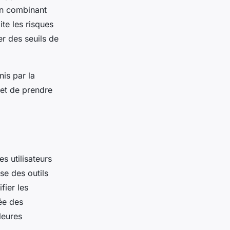
en combinant
ite les risques
r des seuils de
nis par la
 et de prendre
s utilisateurs
se des outils
fier les
ée des
leures