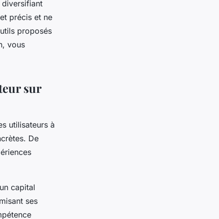
 diversifiant
et précis et ne
outils proposés
n, vous
teur sur
 utilisateurs à
ncrètes. De
périences
un capital
imisant ses
ompétence