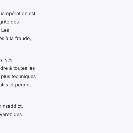
ue opération est
grité des
. Les
és à la fraude,
 à ses
ndre à toutes les
s plus techniques
tils et permet
kinsaddict,
uverez des