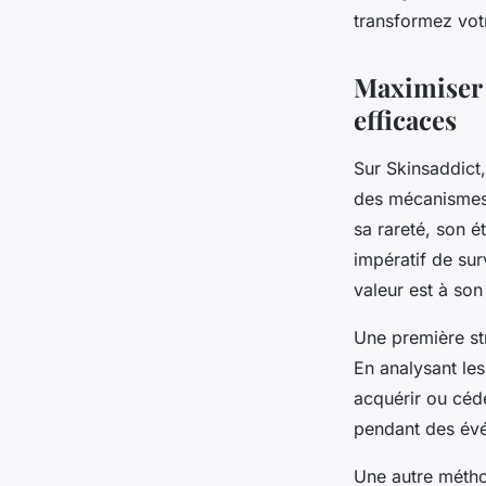
transformez votr
admin
•
27 novembre 2025
•
7 min de lecture
Maximiser s
efficaces
Sur Skinsaddict
des mécanismes 
sa rareté, son é
impératif de sur
valeur est à son
Une première st
En analysant les
acquérir ou céde
pendant des évé
Une autre métho