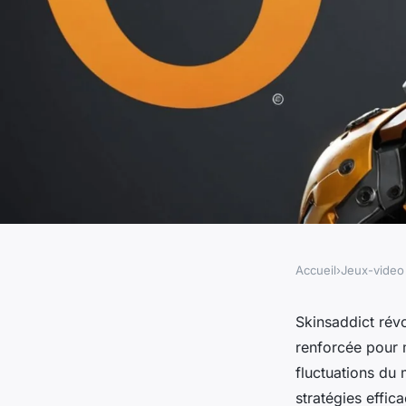
Accueil
›
Jeux-video
JEUX-VIDEO
Skinsaddict : booste
Skinsaddict révo
renforcée pour 
l'univers des skins
fluctuations du
stratégies effica