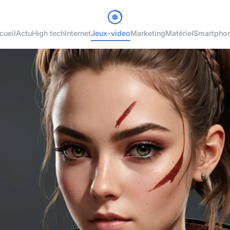
cueil
Actu
High tech
Internet
Jeux-video
Marketing
Matériel
Smartpho