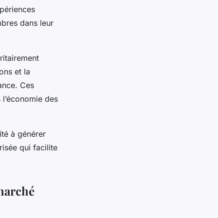
xpériences
bres dans leur
oritairement
ons et la
iance. Ces
s l’économie des
ité à générer
isée qui facilite
 marché