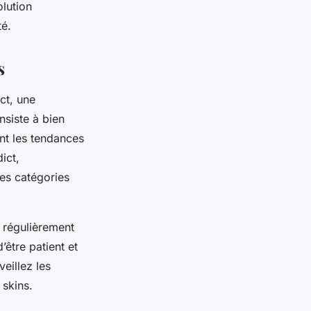
lution
té.
s
ct, une
siste à bien
nt les tendances
ict,
es catégories
e régulièrement
d’être patient et
eillez les
 skins.