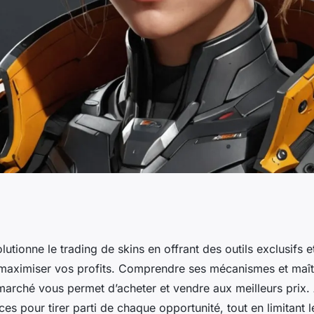
z vos profits dans
lutionne le trading de skins en offrant des outils exclusifs e
maximiser vos profits. Comprendre ses mécanismes et maîtr
 marché vous permet d’acheter et vendre aux meilleurs prix
ces pour tirer parti de chaque opportunité, tout en limitant l