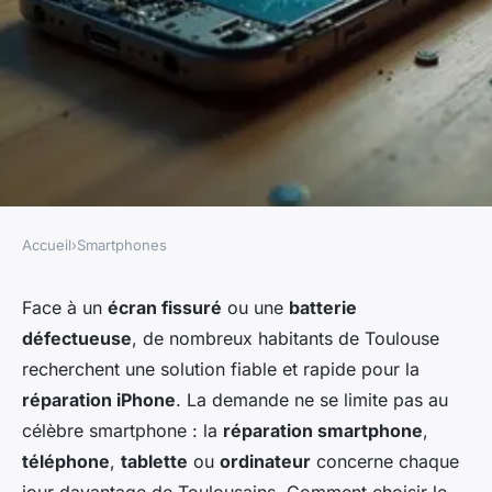
Accueil
›
Smartphones
SMARTPHONES
Réparation iphone à toulouse :
Face à un
écran fissuré
ou une
batterie
défectueuse
, de nombreux habitants de Toulouse
guide complet pour redonner
recherchent une solution fiable et rapide pour la
vie à vos appareils
réparation iPhone
. La demande ne se limite pas au
célèbre smartphone : la
réparation smartphone
,
admin
•
4 février 2026
•
6 min de lecture
téléphone
,
tablette
ou
ordinateur
concerne chaque