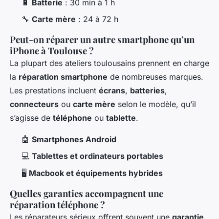
🔋
Batterie
: 30 min à 1 h
🔧
Carte mère
: 24 à 72 h
Peut-on réparer un autre smartphone qu’un
iPhone à Toulouse ?
La plupart des ateliers toulousains prennent en charge
la
réparation smartphone
de nombreuses marques.
Les prestations incluent
écrans
,
batteries
,
connecteurs
ou
carte mère
selon le modèle, qu’il
s’agisse de
téléphone
ou
tablette
.
🤖
Smartphones Android
💻
Tablettes et ordinateurs portables
🖥️
Macbook et équipements hybrides
Quelles garanties accompagnent une
réparation téléphone ?
Les réparateurs sérieux offrent souvent une
garantie