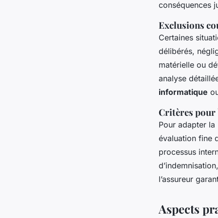
conséquences jur
Exclusions co
Certaines situa
délibérés, négli
matérielle ou dé
analyse détaillé
informatique
ou
Critères pour 
Pour adapter la
évaluation fine 
processus intern
d’indemnisation, 
l’assureur garan
Aspects pr