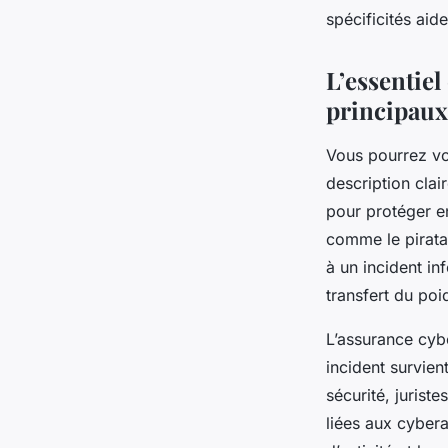
spécificités aid
admin
•
27 mai 2025
•
4 min de lecture
L’essentiel
principaux
Vous pourrez vo
description clai
pour protéger e
comme le piratag
à un incident in
transfert du poid
L’assurance cybe
incident survien
sécurité, jurist
liées aux cybera