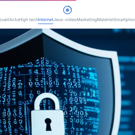
cueil
Actu
High tech
Internet
Jeux-video
Marketing
Matériel
Smartpho