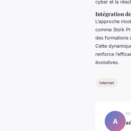
cyber et la résol
Intégration de
L’approche moder
comme Stoïk Pro
des formations 
Cette dynamique
renforce l’effic
évolutives.
Internet
EC
A
a