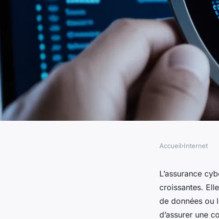
Accueil
›
Internet
INTERNET
L'assurance cyberséc
L’assurance cyb
croissantes. Ell
bouclier contre les 
de données ou le
d’assurer une c