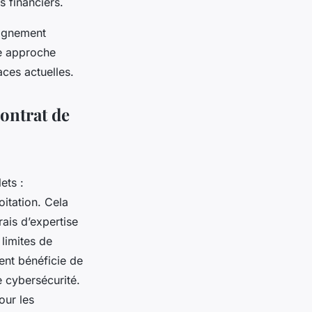
s financiers.
pagnement
te approche
aces actuelles.
contrat de
ets :
oitation. Cela
rais d’expertise
 limites de
ent bénéficie de
e cybersécurité.
ur les