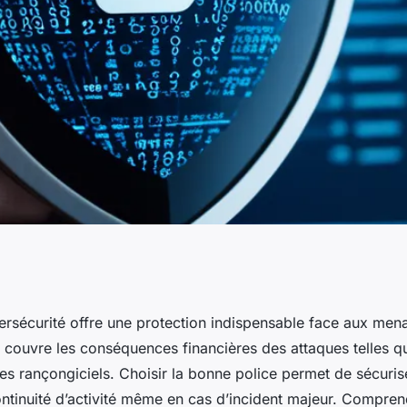
urité : un
ersécurité offre une protection indispensable face aux me
e couvre les conséquences financières des attaques telles qu
cyberrisques
s rançongiciels. Choisir la bonne police permet de sécuriser
ontinuité d’activité même en cas d’incident majeur. Compren