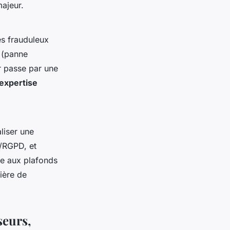
majeur.
es frauduleux
t (panne
er passe par une
’expertise
aliser une
L/RGPD, et
re aux plafonds
cière de
seurs,