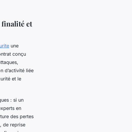
finalité et
rite
une
contrat conçu
attaques,
 d’activité liée
rité et le
ues : si un
experts en
rture des pertes
, de reprise