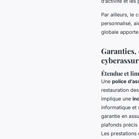
d’activité et les
Par ailleurs, le
personnalisé, a
globale apporte 
Garanties, 
cyberassu
Étendue et lim
Une
police d’a
restauration des
implique une
in
informatique et 
garantie en ass
plafonds précis 
Les prestations