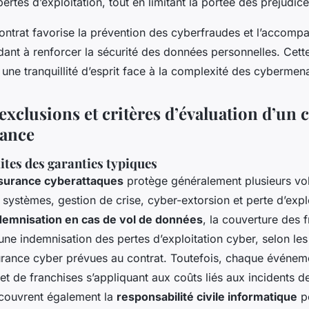
 pertes d’exploitation, tout en limitant la portée des préjudice
 contrat favorise la prévention des cyberfraudes et l’accom
idant à renforcer la sécurité des données personnelles. Cet
une tranquillité d’esprit face à la complexité des cybermen
exclusions et critères d’évaluation d’un 
rance
ites des garanties typiques
ssurance cyberattaques
protège généralement plusieurs vol
 systèmes, gestion de crise, cyber-extorsion et perte d’expl
demnisation en cas de vol de données
, la couverture des f
une indemnisation des pertes d’exploitation cyber, selon les
urance cyber prévues au contrat. Toutefois, chaque événem
et de franchises s’appliquant aux coûts liés aux incidents d
 couvrent également la
responsabilité civile informatique
po