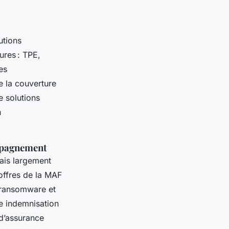
utions
ures : TPE,
es
e la couverture
e solutions
n
ompagnement
ais largement
offres de la MAF
e ransomware et
ne indemnisation
 d’assurance