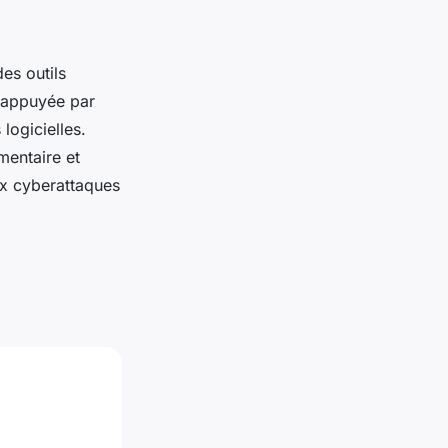
es outils
, appuyée par
logicielles.
mentaire et
ux cyberattaques