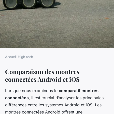
Accueil
›
High tech
HIGH TECH
Comparaison des montres
Android ou iOS : Quelle
connectées Android et iOS
montre connectée choisir ?
Lorsque nous examinons le
comparatif montres
admin
•
6 décembre 2024
•
8 min de lecture
connectées
, il est crucial d’analyser les principales
différences entre les systèmes Android et iOS. Les
montres connectées Android offrent une